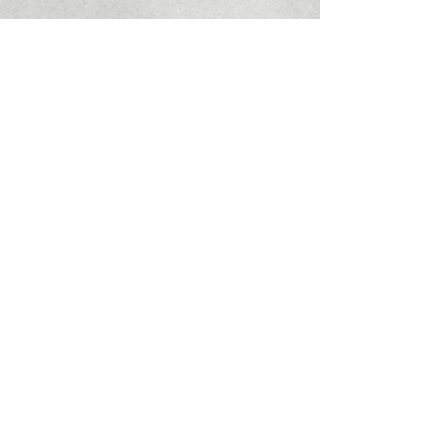
Tel.:
0664 3607780
Email:
praxispointner@A1.net
Marienstraße 4 / 2. Stock mit Lift
4020 Linz
© 2021
Wilhelm Pointner.
Erstellt mit
Wix.com